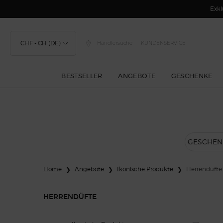
Exkl
CHF - CH (DE)
Händlersuche
KUNDENSERVICE
BESTSELLER
ANGEBOTE
GESCHENKE
Hauptinhalt
GESCHENK
Home
Angebote
Ikonische Produkte
Herrendüfte
HERRENDÜFTE
Herrendüfte