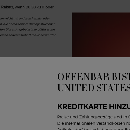
F Rabatt
, wenn Du 50.-CHF oder
 kann nicht mit anderen Rabatt- oder
, die bereits einem durchgestrichenen
en. Dieses Angebot ist nur gültig, wenn
 einen anderen Rabatt reduziert werden.
OFFENBAR BIST
UNITED STATE
KREDITKARTE HINZ
Preise und Zahlungsbeträge sind in
Die internationalen Versandkosten r
te personalisierte Angebote von
Artikeln, der Versandart und dem B