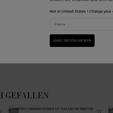
illigung jederzeit zurückziehen,
. In Zusammenhang mit den
Not in United States ? Change your
réal France Ihre
n mit uns geteilten Angaben,
unterbreiten und um Statistiken
nien
erfahren Sie mehr über die Art
*
rbeiten, und über Ihre Rechte.
LAND / REGION ÄNDERN
hutzrichtlinien und die
H GEFALLEN
NEU
-