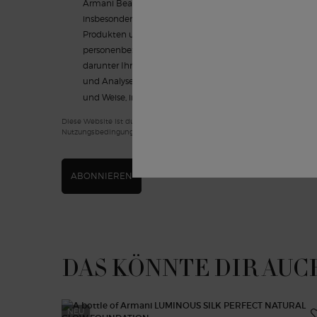
Armani Beauty erhalten, per E-Mail. Sie können Ihre Einw
insbesondere über den Abmeldelink in unseren E-Mails
Produkten und Dienstleistungen Armani Beauty nutzt L’O
personenbezogenen Daten, um Ihnen basierend auf Ihre
darunter Ihr Beauty-Profil, personalisierte Angebote zu 
und Analysen zu erstellen. In unseren
Datenschutzrichtli
und Weise, in der wir Ihre personenbezogenen Daten vera
Diese Website ist durch Cloudflare geschützt und es gelten die Datensc
Nutzungsbedingungen.
ABONNIEREN
DAS KÖNNTE DIR AUC
NEU