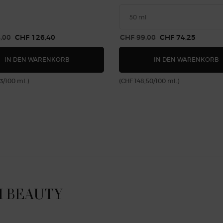
is
,00
Neuer Preis
CHF 126,40
Alter Preis
CHF 99,00
Neuer Preis
CHF 74,25
ACQUA DI GIÒ NACHFÜLLBARE PARFUM
E
IN DEN WARENKORB
IN DEN WARENKORB
3/100 ml.)
(CHF 148,50/100 ml.)
I BEAUTY