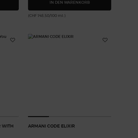
M
CQUA DI GIÒ ELIXIR
STRONGER WITH YOU IN
IN DEN WARENKORB
(CHF 148,50/100 ml.)
 WITH
ARMANI CODE ELIXIR