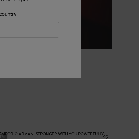
 country
25%