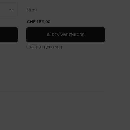
50 ml
CHF 159,00
MPORIO ARMANI STRONGER WITH YOU ABSOLUTELY PARFÜM
ARMANI CODE ELIXIR
IN DEN WARENKORB
(CHF 318,00/100 ml.)