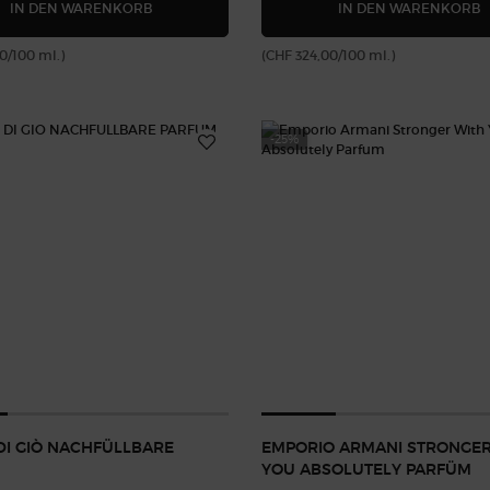
EMPORIO ARMANI STRONGER WITH YOU PARFU
A
IN DEN WARENKORB
IN DEN WARENKORB
0/100 ml.)
(CHF 324,00/100 ml.)
-25%
DI GIÒ NACHFÜLLBARE
EMPORIO ARMANI STRONGER
YOU ABSOLUTELY PARFÜM