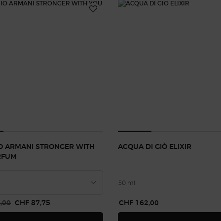
O ARMANI STRONGER WITH
ACQUA DI GIÒ ELIXIR
RFUM
50 ml
is
,00
Neuer Preis
CHF 87,75
CHF 162,00