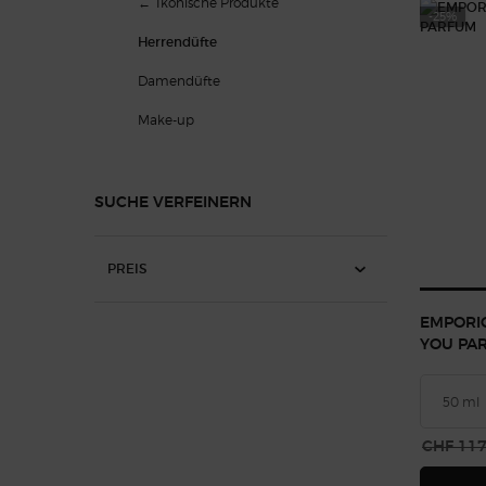
Ikonische Produkte
-25%
Herrendüfte
Damendüfte
Make-up
SUCHE VERFEINERN
PREIS
EMPORI
YOU PA
Alter Pre
CHF 117