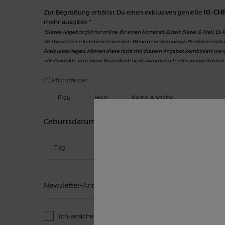
Zur Begrüßung erhältst Du einen exklusiven genieße
10.-CH
mehr ausgibst.*
*Dieses Angebot gilt nur online, für einen Monat ab Erhalt dieser E-Mail. Es
Werbeaktionen kombiniert werden. Wenn dein Warenkorb Produkte enthält
Preis unterliegen, können diese nicht mit diesem Angebot kombiniert werd
alle Produkte in deinem Warenkorb nicht automatisch oder manuell durch
(*)
Pflichtfelder
newslettersignup.title.legend
Frau
Herr
Keine Angabe
Geburtsdatum
Newsletter-Anmeldung
*
Ich versichere, mindestens 16 Jahre alt zu sein und möch