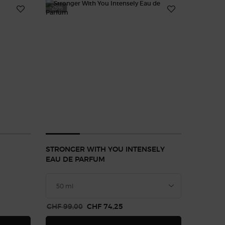
-25%
STRONGER WITH YOU INTENSELY
EAU DE PARFUM
Alter Preis
CHF 99,00
Neuer Preis
CHF 74,25