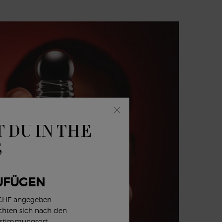
 DU IN THE
S
UFÜGEN
 CHF angegeben.
ichten sich nach den
estimmungsort.