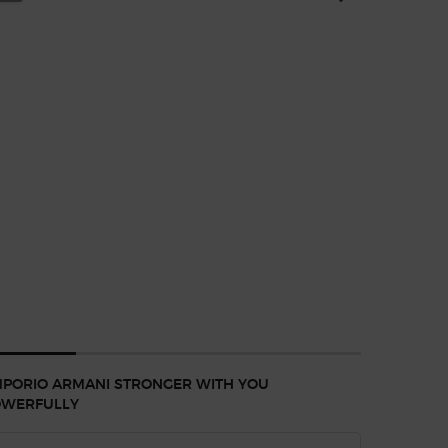
PORIO ARMANI STRONGER WITH YOU
ARMANI 
OWERFULLY