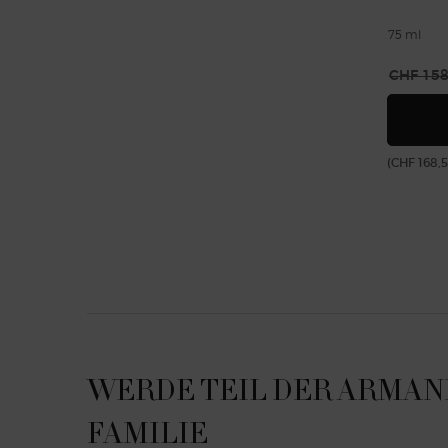
75 ml
Alter Pre
CHF 158
(CHF 168,5
WERDE TEIL DER ARMAN
FAMILIE