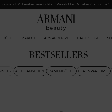
usiv vorab: I WILL — eine neue Sicht auf Männlichkeit. Mit einer Gratisprobe. *
DÜFTE
MAKEUP
ARMANI/PRIVÉ
HAUTPFLEGE
SE
BESTSELLERS
SETS​
ALLES ANSEHEN
DAMENDÜFTE
HERENPARFUMS