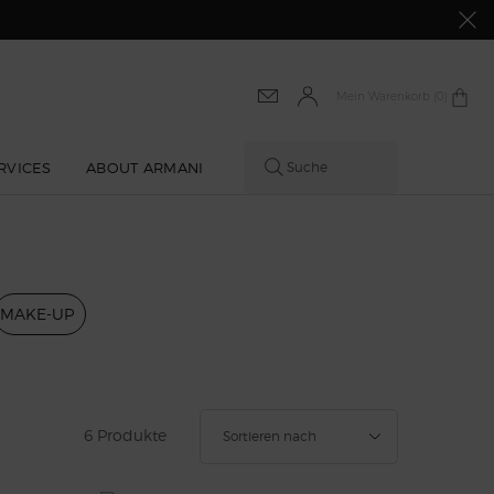
Mein Warenkorb
0 produkt
0
RVICES
ABOUT ARMANI
Suche
MAKE-UP
Filtern
6 Produkte
Sortieren nach