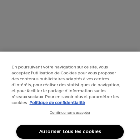
FINDE EIN GESCHÄFT
+41 225 310 592
Herstellerinformationen
GIORGIO ARMANI PARFUMS
14, rue Royale - 75008 Paris France
En poursuivant votre navigation sur ce site, vous
armanibeauty@ch.oaccare.com
acceptez l’utilisation de Cookies pour vous proposer
des contenus publicitaires adaptés à vos centres
d’intérêts, pour réaliser des statistiques de navigation,
et pour faciliter le partage d’information sur les
réseaux sociaux. Pour en savoir plus et paramétrer les
cookies.
Politique de confidentialité
Continuer sans accepter
SELECT YOUR LOCATION
CHF - CH (DE)
Autoriser tous les cookies