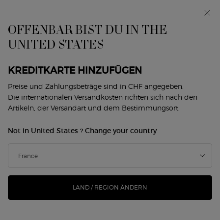
Exklusiv vorab: I WILL — eine neue Sicht auf
Männlichkeit. Mit einer Gratisprobe. *
OFFENBAR BIST DU IN THE
0
Mein
0 produkt
UNITED STATES
Händlersuche
Warenkorb
Hauptinhalt
AUGEN-MAKE-UP
KREDITKARTE HINZUFÜGEN
Preise und Zahlungsbeträge sind in CHF angegeben.
Die internationalen Versandkosten richten sich nach den
GESICHT
AUGEN
LIPPEN
DUOS
SIGNATURE LOOKS
Artikeln, der Versandart und dem Bestimmungsort.
Home
Makeup
Augen
Not in United States ? Change your country
AUGEN
Filtern
SUCHE
8 Produkte
Top-Seller
FILTERMENÜ
VERFEINERN
LAND / REGION ÄNDERN
-22%