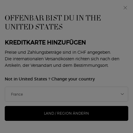
Exklusiv vorab: I WILL — eine neue Sicht auf
Männlichkeit. Mit einer Gratisprobe. *
OFFENBAR BIST DU IN THE
0
Mein
0 produkt
UNITED STATES
Händlersuche
Warenkorb
Hauptinhalt
MAKE-UP
KREDITKARTE HINZUFÜGEN
Preise und Zahlungsbeträge sind in CHF angegeben.
Die internationalen Versandkosten richten sich nach den
GESICHT
AUGEN
LIPPEN
DUOS
SIGNATURE LOOKS
Artikeln, der Versandart und dem Bestimmungsort.
Home
Makeup
Not in United States ? Change your country
MAKEUP
Filtern
SUCHE
44 Produkte
Sortieren nach
FILTERMENÜ
VERFEINERN
LAND / REGION ÄNDERN
NEU