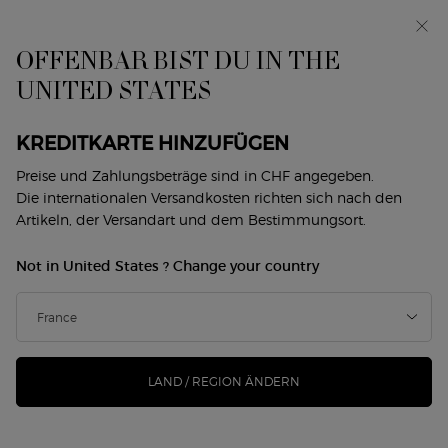
Exklusiv vorab: I WILL — eine neue Sicht auf
Männlichkeit. Mit einer Gratisprobe. *
OFFENBAR BIST DU IN THE
0
Mein
0 produkt
UNITED STATES
Händlersuche
Warenkorb
Hauptinhalt
Home
Makeup
Gesicht
Rouge Und Bronzer
KREDITKARTE HINZUFÜGEN
ROUGE UND BRONZER
Preise und Zahlungsbeträge sind in CHF angegeben.
Die internationalen Versandkosten richten sich nach den
Filtern
SUCHE
Artikeln, der Versandart und dem Bestimmungsort.
4 Produkte
Sortieren nach
FILTERMENÜ
VERFEINERN
Not in United States ? Change your country
-25%
-25%
LAND / REGION ÄNDERN