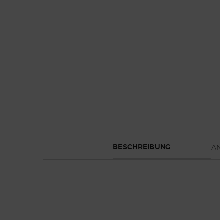
Default PDP Tabs with accordion on mobile
A
BESCHREIBUNG
Keyword
Stronger
Liebe in
Herren - Parfüm - Süchtig machend -
Sinnlich - Mit rumnote - Fougere
Emporio 