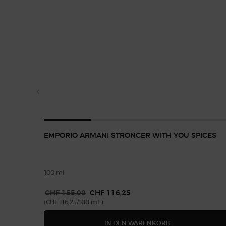
EMPORIO ARMANI STRONGER WITH YOU SPICES
100 ml
Alter Preis
CHF 155,00
Neuer Preis
CHF 116,25
(CHF 116,25/100 ml.)
EMPORIO ARMANI
IN DEN WARENKORB