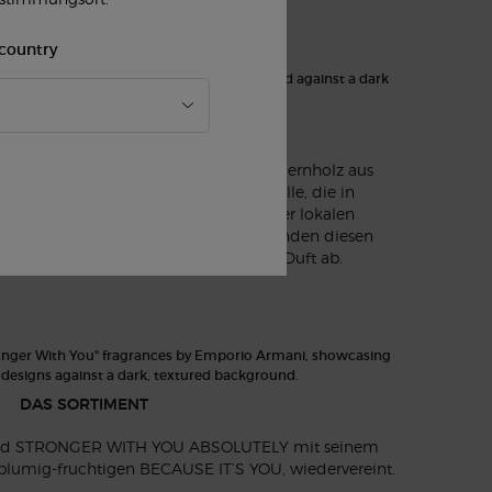
 country
ZEDERNHOLZ
Sorgfältig extrahiertes rauchiges Zedernholz aus
Virginia, USA, und betörende Vanille, die in
Madagaskar mit Unterstützung der lokalen
Gemeinschaften geerntet wurde, runden diesen
kraftvollen und berauschenden Duft ab.
DAS SORTIMENT
wird STRONGER WITH YOU ABSOLUTELY mit seinem
lumig-fruchtigen BECAUSE IT’S YOU, wiedervereint.