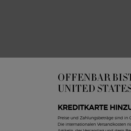
KORD
atur von glasierter Kastanie wird durch einen süchtig machende
d verstärkt.
EL
ig in Frankreich gewonnener Lavendel wird von rumartigen und
en Facetten veredelt.
 & ZEDERNHOLZ
s Zedernholz, das sorgfältig in Virginia in den USA gewonnen wi
nille, die in Madagaskar geerntet wird und lokale Gemeinden unt
iesen kraftvollen Duft ab.
OFFENBAR BIST
UNITED STATE
ensive und raffinierte rauchige Lackierung hüllt den legendären St
 Flakon unten ein, um die absolute Stärke des Parfüms zu übertr
inigung von Stronger With You Absolutely Parfüm für Herren und
KREDITKARTE HINZ
 für Damen kreiert ein ausgewogenes und unwiderstehliches Paar, 
rken Individuen getragen wird. Gemeinsam, Stärker.
Preise und Zahlungsbeträge sind in
Die internationalen Versandkosten r
Artikeln, der Versandart und dem B