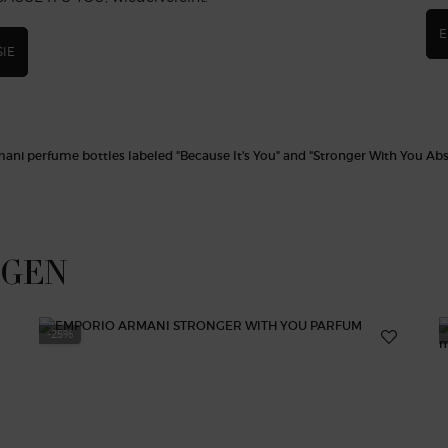
E
SIE
ÖGEN
-25%