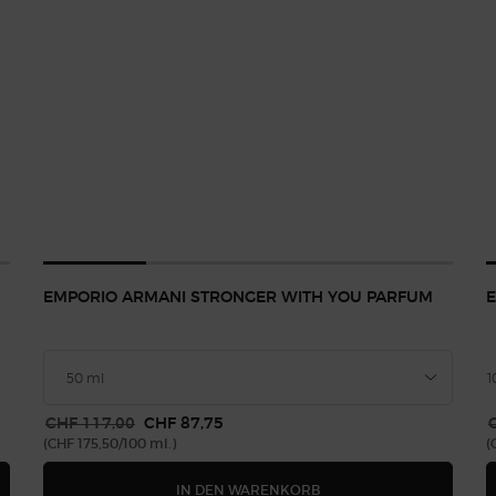
EMPORIO ARMANI STRONGER WITH YOU PARFUM
1
Alter Preis
CHF 117,00
Neuer Preis
CHF 87,75
A
(CHF 175,50/100 ml.)
(
 STRONGER WITH YOU SPICES
EMPORIO ARMANI STRO
IN DEN WARENKORB