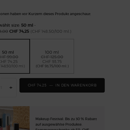
sonen haben vor Kurzem dieses Produkt angeschaut
ählt size:
50 ml
-
9,00
CHF 74,25
(CHF 148,50/100 ml.)
reis
Preis
50 ml
100 ml
HF 99,00
Alter Preis
Neuer Preis
CHF 125,00
Alter Preis
Neuer Preis
Selected
, 1 of 2
Selected
, 2 of 2
CHF 74,25
CHF 93,75
148,50/100 ml.)
(CHF 93,75/100 ml.)
CHF 74,25
―
IN DEN WARENKORB
EMPORIO ARMAN
+
Makeup Festival: Bis zu 30 % Rabatt
auf ausgewählte Produkte.
Sommergeschenke ab 50.-CHF —