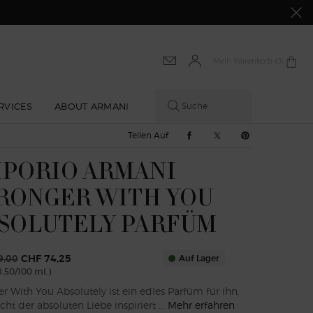
Mein Warenkorb
0 produkt
0
RVICES
ABOUT ARMANI
Suche
Teilen Auf Facebook
Teilen Auf Twitter
Teilen Auf Pint
Teilen Auf
PORIO ARMANI
RONGER WITH YOU
SOLUTELY PARFÜM
9,00
CHF 74,25
Auf Lager
,50/100 ml.)
reis
Preis
r With You Absolutely ist ein edles Parfüm für ihn.
ht der absoluten Liebe inspiriert ...
Mehr erfahren