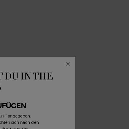
n neuen
rd, und
erstützt,
 DU IN THE
S
ronger
agen.
 Because
UFÜGEN
das von
 CHF angegeben.
ichten sich nach den
estimmungsort.