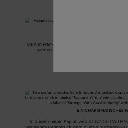
LAVENDEL
Dem in Frankreich nachhaltig angebauten Lavende
werden likörartige und fruchtige Facetten
hinzugefügt.
EIN CHARISMATISCHES 
In diesem neuen Kapitel wird STRONGER WITH 
weiblichen Gegenstück, dem blumig-fruchtigen BEC