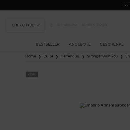
Exkl
CHF - CH (DE)
Händlersuche
KUNDENSERVICE
BESTSELLER
ANGEBOTE
GESCHENKE
Hauptinhalt
Home
Düfte
Herrenduft
Stronger With You
Em
-25%