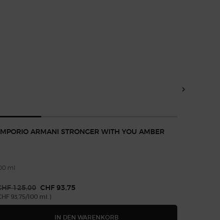
EMPORIO ARMANI STRONGER WITH YOU AMBER
STRONG
00 ml
lter Preis
CHF 125,00
Neuer Preis
CHF 93,75
Alter Pr
CHF 99
CHF 93,75/100 ml.)
(CHF 148,
NGER WITH YOU PARFUM
EMPORIO ARMANI STRONGER W
IN DEN WARENKORB