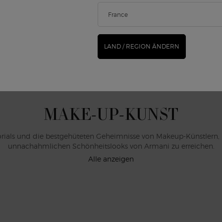
VIRTUELLER TEST
Probiere unsere Armani beauty Produkte bequem von
zu Hause aus.
LAND / REGION ÄNDERN
HIER STARTEN
MAKE-UP-KUNST
orials und die bestgehüteten Geheimnisse von Makeup-Künstlern, 
unnachahmlichen Schönheitslooks von Armani zu erreichen.
Alle anzeigen