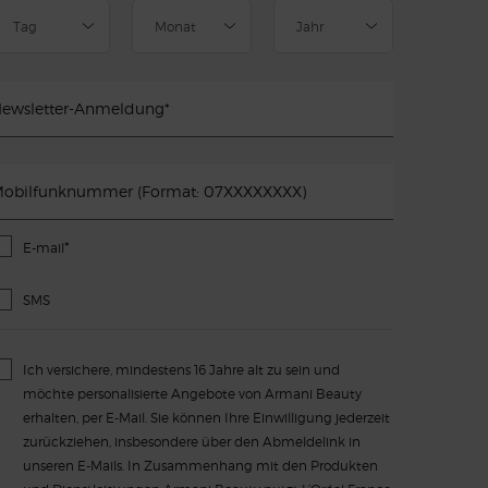
ewsletter-Anmeldung
*
obilfunknummer (Format: 07XXXXXXXX)
*
E-mail
SMS
Ich versichere, mindestens 16 Jahre alt zu sein und
möchte personalisierte Angebote von Armani Beauty
erhalten, per E-Mail. Sie können Ihre Einwilligung jederzeit
zurückziehen, insbesondere über den Abmeldelink in
unseren E-Mails. In Zusammenhang mit den Produkten