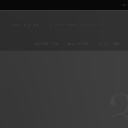
Exkl
Hauptinhalt
CHF - CH (DE)
Händlersuche
KUNDENSERVICE
BESTSELLER
ANGEBOTE
GESCHENKE