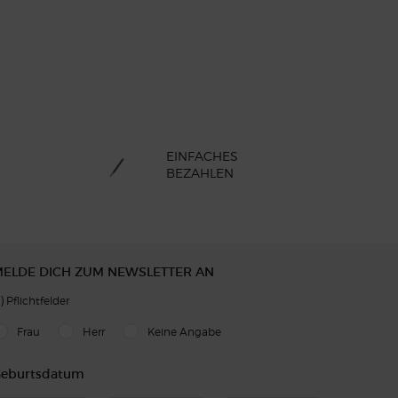
EINFACHES
BEZAHLEN
ELDE DICH ZUM NEWSLETTER AN
)
Pflichtfelder
slettersignup.title.legend
Frau
Herr
Keine Angabe
eburtsdatum