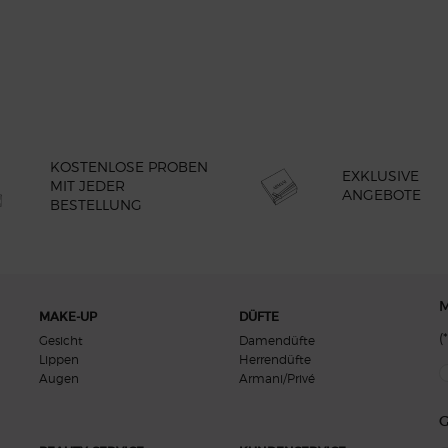
KOSTENLOSE PROBEN
EXKLUSIVE
MIT JEDER
ANGEBOTE
BESTELLUNG
M
MAKE-UP
DÜFTE
(*
Gesicht
Damendüfte
Lippen
Herrendüfte
new
Augen
Armani/Privé
G