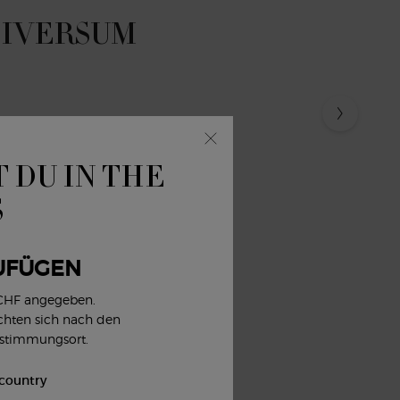
NIVERSUM
 DU IN THE
S
UFÜGEN
 CHF angegeben.
ichten sich nach den
estimmungsort.
 country