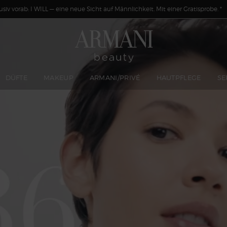
usiv vorab: I WILL — eine neue Sicht auf Männlichkeit. Mit einer Gratisprobe. *
DÜFTE
MAKEUP
ARMANI/PRIVÉ
HAUTPFLEGE
SE