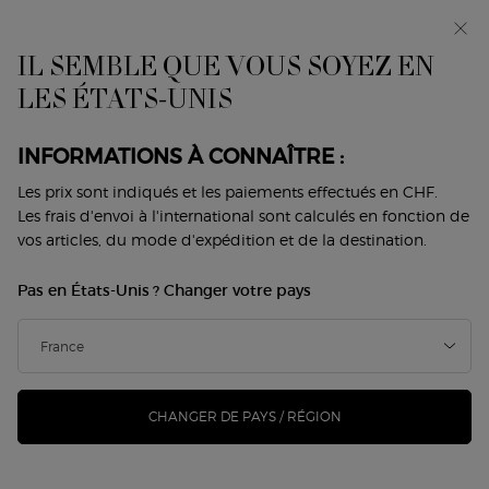
Avant-première : I WILL — une nouvelle vision de la
masculinité. Avec un échantillon offert. *
IL SEMBLE QUE VOUS SOYEZ EN
0
Mon
0 produit
LES ÉTATS-UNIS
Trouver
panier
une
Contenu principal
boutique
IL N'Y A PAS DE RÉSULTAT
INFORMATIONS À CONNAÎTRE :
Les prix sont indiqués et les paiements effectués en CHF.
VOUS AIMEREZ ÉGALEMENT
Les frais d'envoi à l'international sont calculés en fonction de
vos articles, du mode d'expédition et de la destination.
Pas en États-Unis ? Changer votre pays
NOUVEAU
-25%
CHANGER DE PAYS / RÉGION