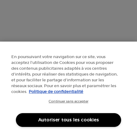
+41 225 310 591
Informations sur le fabricant
GIORGIO ARMANI PARFUMS
14, rue Royale - 75008 Paris France
armanibeauty@ch.oaccare.com
En poursuivant votre navigation sur ce site, vous
acceptez l’utilisation de Cookies pour vous proposer
des contenus publicitaires adaptés à vos centres
d’intérêts, pour réaliser des statistiques de navigation,
et pour faciliter le partage d’information sur les
réseaux sociaux. Pour en savoir plus et paramétrer les
cookies.
Politique de confidentialité
OPTIONS D'ACHAT
Continuer sans accepter
CHF - CH (FR)
Autoriser tous les cookies
© 2026 Armani beauty