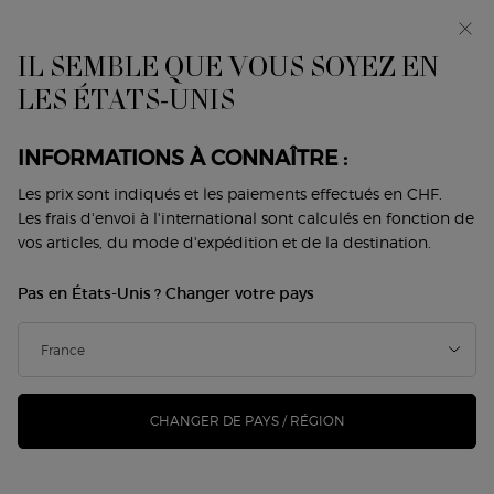
Avant-première : I WILL — une nouvelle vision de la
masculinité. Avec un échantillon offert. *
IL SEMBLE QUE VOUS SOYEZ EN
0
Mon
0 produit
LES ÉTATS-UNIS
Trouver
panier
une
Contenu principal
boutique
MAQUILLAGE LÈVRES
INFORMATIONS À CONNAÎTRE :
Les prix sont indiqués et les paiements effectués en CHF.
Les frais d'envoi à l'international sont calculés en fonction de
VISAGE
YEUX
LÈVRES
DUOS
SIGNATURE LOOKS
vos articles, du mode d'expédition et de la destination.
Home
Maquillage
Lèvres
Pas en États-Unis ? Changer votre pays
LÈVRES
Trier par
(15 produits)
Trier par
AFFINER
MENU DE FILTRAGE
CHANGER DE PAYS / RÉGION