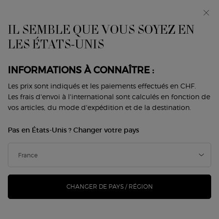
Avant-première : I WILL — une nouvelle vision de la
masculinité. Avec un échantillon offert. *
IL SEMBLE QUE VOUS SOYEZ EN
0
Mon
0 produit
LES ÉTATS-UNIS
Trouver
panier
une
Contenu principal
boutique
Revenir à Home
INFORMATIONS À CONNAÎTRE :
Les prix sont indiqués et les paiements effectués en CHF.
Trouver une boutique
Les frais d'envoi à l'international sont calculés en fonction de
vos articles, du mode d'expédition et de la destination.
Type and press the down arrow to browse available matches
Adresse, ville, code postal...
OK
Pas en États-Unis ? Changer votre pays
Geolocate me
CARTE
FILTRER
CHANGER DE PAYS / RÉGION
0 BOUTIQUES
Près de Votre position