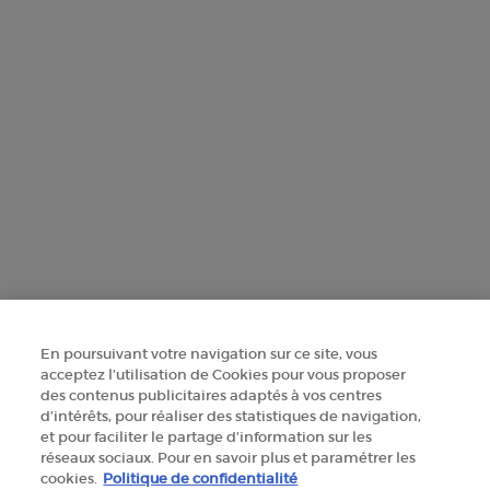
CONTACTEZ-NOUS
TROUVER UNE BOUTIQUE
+41 225 310 591
Informations sur le fabricant
GIORGIO ARMANI PARFUMS
14, rue Royale - 75008 Paris France
armanibeauty@ch.oaccare.com
En poursuivant votre navigation sur ce site, vous
acceptez l’utilisation de Cookies pour vous proposer
des contenus publicitaires adaptés à vos centres
d’intérêts, pour réaliser des statistiques de navigation,
et pour faciliter le partage d’information sur les
réseaux sociaux. Pour en savoir plus et paramétrer les
cookies.
Politique de confidentialité