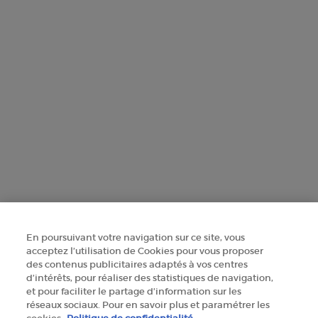
Ce site est protégé par Cloudflare et la politique de confidentialité et les
conditions dutilisation sappliquent.
SINSCRIRE
CONTACTEZ-NOUS
TROUVER UNE BOUTIQUE
+41 225 310 591
Informations sur le fabricant
En poursuivant votre navigation sur ce site, vous
acceptez l’utilisation de Cookies pour vous proposer
GIORGIO ARMANI PARFUMS
des contenus publicitaires adaptés à vos centres
14, rue Royale - 75008 Paris France
d’intérêts, pour réaliser des statistiques de navigation,
armanibeauty@ch.oaccare.com
et pour faciliter le partage d’information sur les
réseaux sociaux. Pour en savoir plus et paramétrer les