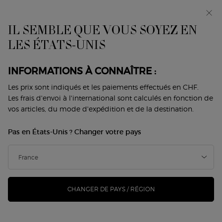
UNE SOPHISTICATION
Avant-première : I WILL — une nouvelle vision de la
masculinité. Avec un échantillon offert. *
INVISIBLE
IL SEMBLE QUE VOUS SOYEZ EN
Contenu principal
0
Mon
0 produit
LES ÉTATS-UNIS
Trouver
panier
une
boutique
À la fois personnels, émotionnels et inoubliables, les parfums
INFORMATIONS À CONNAÎTRE :
nous transportent et laissent dans leur sillage un impact
Les prix sont indiqués et les paiements effectués en CHF.
intemporel.
Les frais d'envoi à l'international sont calculés en fonction de
vos articles, du mode d'expédition et de la destination.
Les parfums Armani s'inspirent des mêmes qualités que les
collections couture de la Maison - ils se veulent aussi essentiels
Pas en États-Unis ? Changer votre pays
que complexes.
ACQUA DI GIÒ
ARMANI CODE
SÌ
MY WAY
A/P
CHANGER DE PAYS / RÉGION
LES ICÔNES