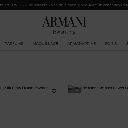
ière : I WILL — une nouvelle vision de la masculinité. Avec un échantillon offer
PARFUMS
MAQUILLAGE
ARMANI/PRIVÉ
SOINS
-30%