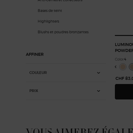
Bases de teint
Highlighters
Blushs et poudres bronzantes
LUMINO
POWDE
AFFINER
Color:
4
Select a colour
Selected
Couleur 2 po
Select
Couleu
S
C
COULEUR
CHF 83,
PRIX
VOUS AIMEREZ ÉGAL