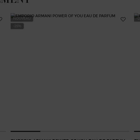
NOUVEAU
-
-25%