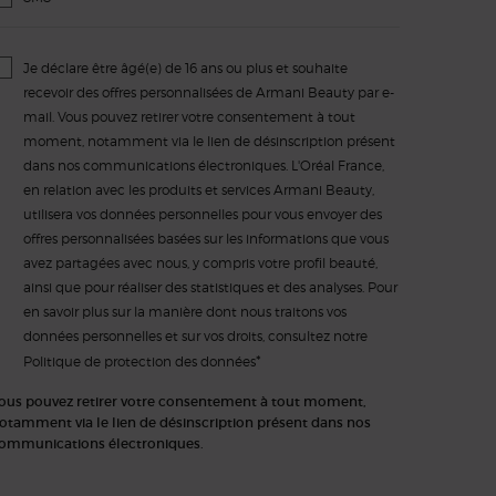
Je déclare être âgé(e) de 16 ans ou plus et souhaite
recevoir des offres personnalisées de Armani Beauty par e-
mail. Vous pouvez retirer votre consentement à tout
moment, notamment via le lien de désinscription présent
dans nos communications électroniques. L'Oréal France,
en relation avec les produits et services Armani Beauty,
utilisera vos données personnelles pour vous envoyer des
offres personnalisées basées sur les informations que vous
avez partagées avec nous, y compris votre profil beauté,
ainsi que pour réaliser des statistiques et des analyses. Pour
en savoir plus sur la manière dont nous traitons vos
données personnelles et sur vos droits, consultez notre
*
Politique de protection des données
ous pouvez retirer votre consentement à tout moment,
otamment via le lien de désinscription présent dans nos
ommunications électroniques.