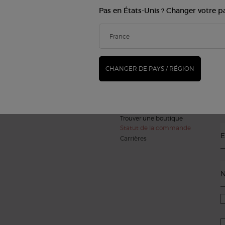
Pas en États-Unis ? Changer votre p
S
MAQUILLAGE
PARFUMS
(*
Teint
Parfums pour Femme
Lèvres
Parfums pour Homme
new
Yeux
Armani/Privé
CHANGER DE PAYS / RÉGION
D
SERVICES BEAUTÉ
SERVICE CLIENT
Virtual Try-On
Nous contacter
FAQ
Trouver une boutique
Statut de la commande
E
Carrières
N