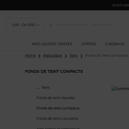
Avant-prem
CHF - CH (FR)
Trouver une boutique
Service Client
MEILLEURES VENTES
OFFRES
CADEAUX
Contenu principal
Home
Maquillage
Teint
Fonds De Teint Compacts
FONDS DE TEINT COMPACTS
Fonds de teint compacts
Teint
Fonds de teint liquides
Fonds de teint compacts
Fonds de teint couvrants
Anti-cernes et correcteurs