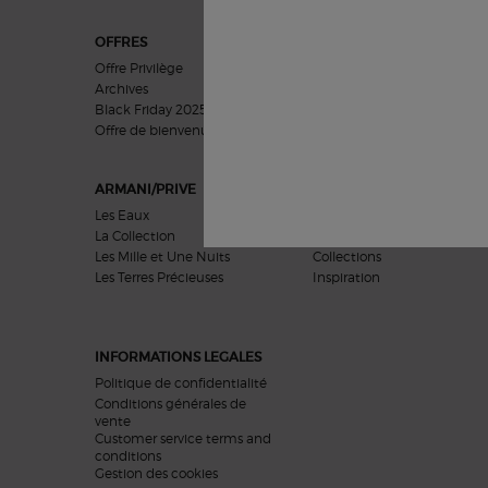
Navigation du pied de page
OFFRES
CADEAUX
Offre Privilège
Cadeaux Femmes
Archives
Cadeaux Hommes
Black Friday 2025
Coffrets Cadeaux
Offre de bienvenue​​
ARMANI/PRIVE
SOINS VISAGE
Les Eaux
Préoccupations
La Collection
Catégories
Les Mille et Une Nuits
Collections
Les Terres Précieuses
Inspiration
INFORMATIONS LEGALES
Politique de confidentialité
Conditions générales de
vente
Customer service terms and
conditions
Gestion des cookies