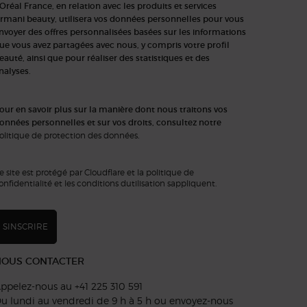
'Oréal France, en relation avec les produits et services
rmani beauty, utilisera vos données personnelles pour vous
nvoyer des offres personnalisées basées sur les informations
ue vous avez partagées avec nous, y compris votre profil
eauté, ainsi que pour réaliser des statistiques et des
nalyses.
our en savoir plus sur la manière dont nous traitons vos
onnées personnelles et sur vos droits, consultez notre
olitique de protection des données
.
e site est protégé par Cloudflare et la politique de
onfidentialité et les conditions dutilisation sappliquent.
SINSCRIRE
NOUS CONTACTER
ppelez-nous au +41 225 310 591
u lundi au vendredi de 9 h à 5 h ou
envoyez-nous