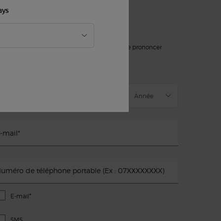
ays
'INSCRIRE À NOTRE NEWSLETTER
)
champs obligatoires
slettersignup.title.legend
Mme
M
Ne souhaite pas se prononcer
ate de naissance
-mail
*
uméro de téléphone portable (Ex : 07XXXXXXXX)
*
E-mail
SMS