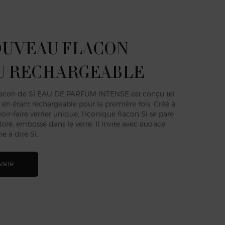
OUVEAU FLACON
U RECHARGEABLE
lacon de SÌ EAU DE PARFUM INTENSE est conçu tel
 en étant rechargeable pour la première fois. Créé à
voir-faire verrier unique, l'iconique flacon Sì se pare
oré, embossé dans le verre. Il invite avec audace
 à dire Sì.
VRIR