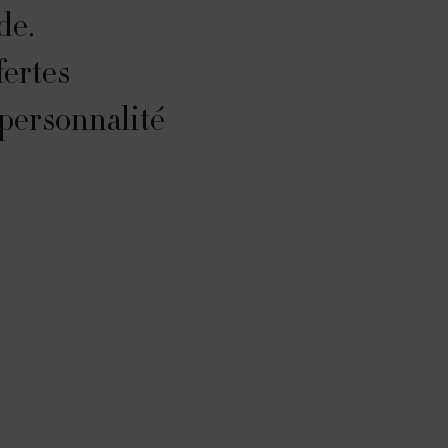
de.
fertes
 personnalité