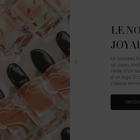
LE N
JOYA
Le nouveau f
un joyau, tout
l'aide d'un sa
d'un logo Sì d
chaque femme
DÉCOU