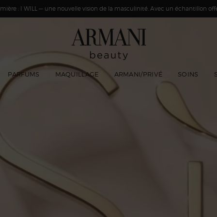
ière : I WILL — une nouvelle vision de la masculinité. Avec un échantillon offer
PARFUMS
MAQUILLAGE
ARMANI/PRIVÉ
SOINS