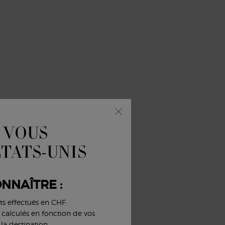
 VOUS
ÉTATS-UNIS
NNAÎTRE :
ts effectués en CHF.
nt calculés en fonction de vos
la destination.