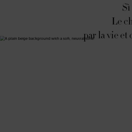
Sì
Le ch
par la vie e