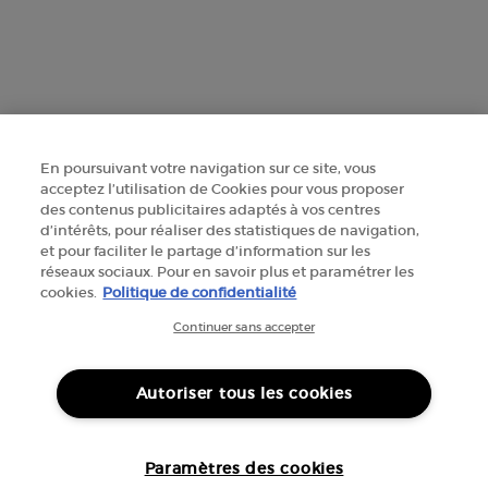
+41 225 310 591
Informations sur le fabricant
GIORGIO ARMANI PARFUMS
14, rue Royale - 75008 Paris France
En poursuivant votre navigation sur ce site, vous
armanibeauty@ch.oaccare.com
acceptez l’utilisation de Cookies pour vous proposer
des contenus publicitaires adaptés à vos centres
d’intérêts, pour réaliser des statistiques de navigation,
et pour faciliter le partage d’information sur les
réseaux sociaux. Pour en savoir plus et paramétrer les
cookies.
Politique de confidentialité
Continuer sans accepter
OPTIONS D'ACHAT
CHF - CH (FR)
Autoriser tous les cookies
© 2026 Armani beauty
Paramètres des cookies