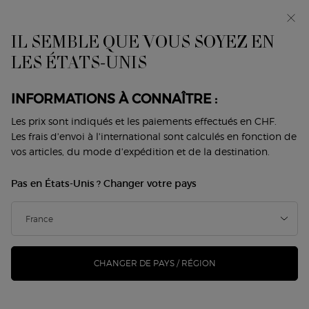
Avant-première : I WILL — une nouvelle vision de la
masculinité. Avec un échantillon offert. *
IL SEMBLE QUE VOUS SOYEZ EN
0
Mon
0 produit
LES ÉTATS-UNIS
Trouver
panier
une
Contenu principal
boutique
INFORMATIONS À CONNAÎTRE :
Les prix sont indiqués et les paiements effectués en CHF.
TROUVEZ LE PARFUM SÌ FAIT
Les frais d'envoi à l'international sont calculés en fonction de
vos articles, du mode d'expédition et de la destination.
POUR VOUS
Pas en États-Unis ? Changer votre pays
Deux parfums, deux émotions. Audacieux et vibrant, SÌ
PASSIONE RED MUSK met les sens en émoi avec son musc
lumineux et sa fraise juteuse. Intemporel et élégant, SÌ EAU
DE PARFUM mêle le cassis et la rose pour une signature
sophistiquée. À quel parfum direz-vous SÌ ?
SÌ PASSIONE RED MUSK
CHANGER DE PAYS / RÉGION
La passion pure, incarnée par un parfum vibrant, floral-ambré
et fruité.