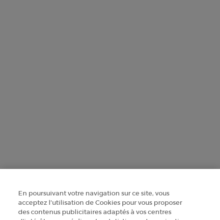
Datenschutzrichtlinien und die Nutzungsbedingungen.
ANMELDEN
WENDE DICH AN UNS
FINDE EIN GESCHÄFT
+41 225 310 592
Herstellerinformationen
GIORGIO ARMANI PARFUMS
14, rue Royale - 75008 Paris France
armanibeauty@ch.oaccare.com
En poursuivant votre navigation sur ce site, vous
acceptez l’utilisation de Cookies pour vous proposer
des contenus publicitaires adaptés à vos centres