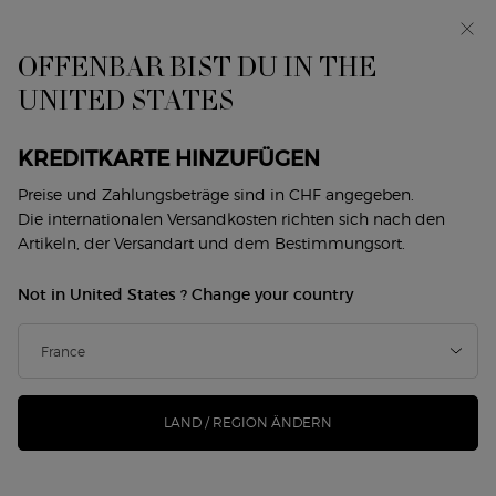
Exklusiv vorab: I WILL — eine neue Sicht auf
Männlichkeit. Mit einer Gratisprobe. *
OFFENBAR BIST DU IN THE
0
Mein
0 produkt
UNITED STATES
Händlersuche
Warenkorb
Hauptinhalt
DIE SUCHE ERGAB KEINE TREFFER
KREDITKARTE HINZUFÜGEN
Preise und Zahlungsbeträge sind in CHF angegeben.
SIE KÖNNEN AUCH MÖGEN
Die internationalen Versandkosten richten sich nach den
Artikeln, der Versandart und dem Bestimmungsort.
Not in United States ? Change your country
NEU
NEU
-25%
LAND / REGION ÄNDERN