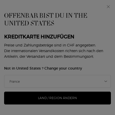
Makeup Festival: Bis zu 30 % Rabatt auf ausgewählte
Produkte. Sommergeschenke ab 50.-CHF — Code:
SUMMER*
OFFENBAR BIST DU IN THE
UNITED STATES
0
Mein
0 produkt
Händlersuche
Warenkorb
Hauptinhalt
Zurück zu Schönheitsroutinen
KREDITKARTE HINZUFÜGEN
Preise und Zahlungsbeträge sind in CHF angegeben.
QUARTET LUMINOUS SILK
Die internationalen Versandkosten richten sich nach den
Artikeln, der Versandart und dem Bestimmungsort.
FOUNDATION & PRIMER &
CONCEALER & CHEEK TINT
Not in United States ? Change your country
CHF 227,00
CHF 170,25
Auf Lager
Alter Preis
Neuer Preis
QUARTET LUMINOUS SILK FOUNDATION & PRIMER &
CONCEALER & CHEEK TINT Entdecken Sie die Luminous
Silk ...
Mehr erfahren
LAND / REGION ÄNDERN
119 Personen haben vor Kurzem dieses Produkt angeschaut