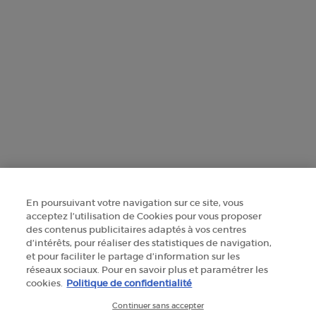
FINDE EIN GESCHÄFT
+41 225 310 592
Herstellerinformationen
GIORGIO ARMANI PARFUMS
14, rue Royale - 75008 Paris France
armanibeauty@ch.oaccare.com
En poursuivant votre navigation sur ce site, vous
acceptez l’utilisation de Cookies pour vous proposer
des contenus publicitaires adaptés à vos centres
d’intérêts, pour réaliser des statistiques de navigation,
et pour faciliter le partage d’information sur les
SELECT YOUR LOCATION
réseaux sociaux. Pour en savoir plus et paramétrer les
cookies.
Politique de confidentialité
CHF - CH (DE)
Continuer sans accepter