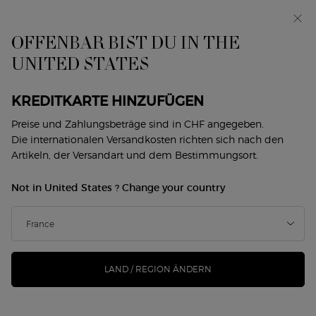
Exklusiv vorab: I WILL — eine neue Sicht auf
Männlichkeit. Mit einer Gratisprobe. *
OFFENBAR BIST DU IN THE
0
Mein
0 produkt
UNITED STATES
Händlersuche
Warenkorb
Hauptinhalt
Zurück zu Sì
KREDITKARTE HINZUFÜGEN
SÌ PASSIONE RED MUSK
Preise und Zahlungsbeträge sind in CHF angegeben.
Die internationalen Versandkosten richten sich nach den
Artikeln, der Versandart und dem Bestimmungsort.
CHF 157,00
Auf Lager
(CHF 314,00/100 ml.)
Not in United States ? Change your country
Fühle das sinnliche Anschwellen der Leidenschaft, mit ...
Mehr erfahren
244 Personen haben vor Kurzem dieses Produkt angeschaut
LAND / REGION ÄNDERN