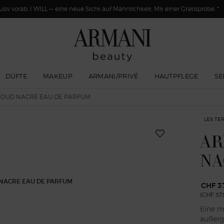
usiv vorab: I WILL — eine neue Sicht auf Männlichkeit. Mit einer Gratisprobe. *
DÜFTE
MAKEUP
ARMANI/PRIVÉ
HAUTPFLEGE
SE
 OUD NACRÉ EAU DE PARFUM
LES TE
AR
NA
CHF 3
(CHF 373
Eine m
außerg