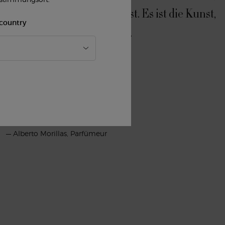
, aber nicht so animalisch ist. Es ist die Kunst,
 country
 Geheimnis des Parfümeurs.
— Alberto Morillas, Parfümeur