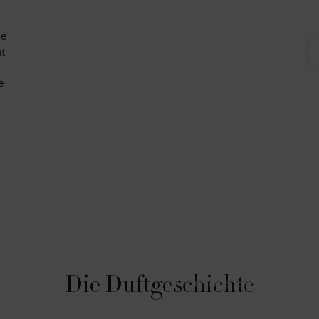
ne
t.
e
Oud Nacré entstand aus einem 
Morillas an Mr. Armani, da
Der Duft eröffnet mit der 
Die Duftgeschichte
In einem meisterhaften Spiel d
Blütenblätter von Jasmin Gran