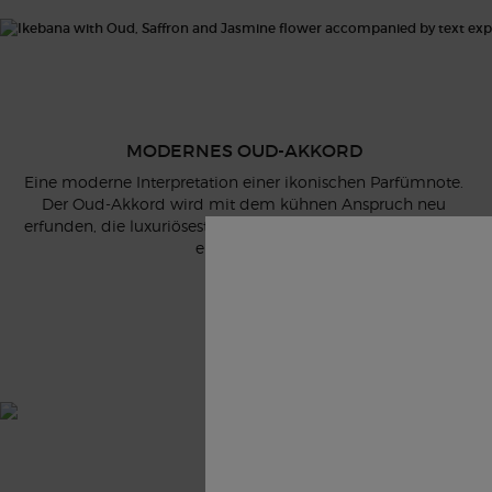
MODERNES OUD-AKKORD
Eine moderne Interpretation einer ikonischen Parfümnote.
Der Oud-Akkord wird mit dem kühnen Anspruch neu
erfunden, die luxuriösesten und reinsten Facetten von Oud
einzufangen.