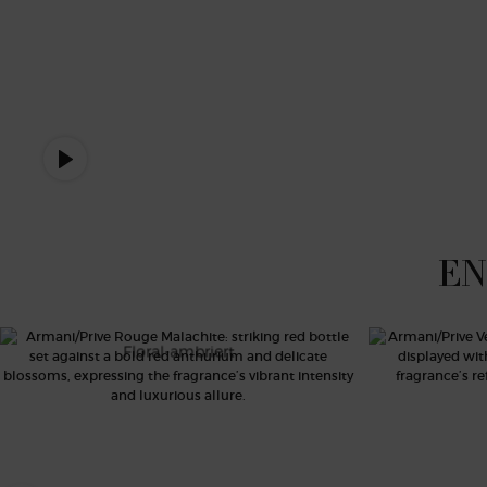
AP ICONICS CAROUSEL
EN
ROUGE MALACHITE
V
Floral-ambriert