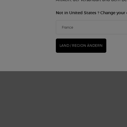
der so kostbar wie Oud
Not in United States ? Change your
das
LAND / REGION ÄNDERN