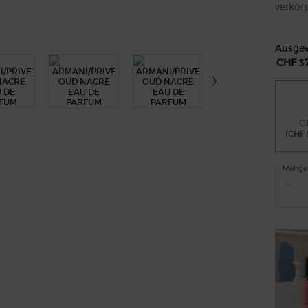
verkörp
Ausgew
CHF 3
C
(CHF 
Menge
−