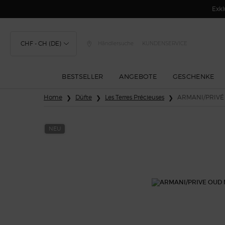
Exkl
CHF - CH (DE)
Händlersuche
KUNDENSERVICE
BESTSELLER
ANGEBOTE
GESCHENKE
Hauptinhalt
Home
Düfte
Les Terres Précieuses
ARMANI/PRIVÉ
NEU