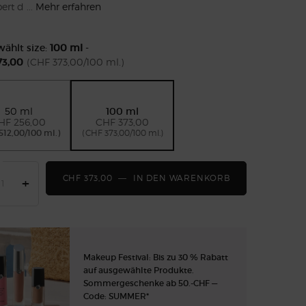
ert d ...
Mehr erfahren
ählt size:
100 ml
-
73,00
(CHF 373,00/100 ml.)
50 ml
100 ml
Selected
, 1 of 2
Selected
, 2 of 2
HF 256,00
CHF 373,00
512,00/100 ml.)
(CHF 373,00/100 ml.)
CHF 373,00
―
IN DEN WARENKORB
ARMANI/PRIVÉ
+
Makeup Festival: Bis zu 30 % Rabatt
auf ausgewählte Produkte.
Sommergeschenke ab 50.-CHF —
Code: SUMMER*