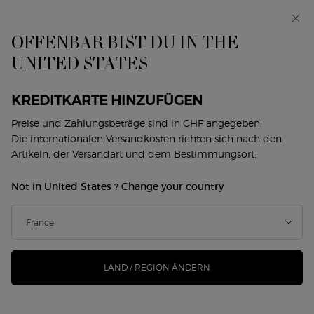
Exklusiv vorab: I WILL — eine neue Sicht auf
Männlichkeit. Mit einer Gratisprobe. *
OFFENBAR BIST DU IN THE
0
Mein
0 produkt
UNITED STATES
Händlersuche
Warenkorb
Hauptinhalt
Zurück zu Armani/Privé
KREDITKARTE HINZUFÜGEN
ARMANI/PRIVÉ SANTAL DAN SHA
Preise und Zahlungsbeträge sind in CHF angegeben.
Die internationalen Versandkosten richten sich nach den
Artikeln, der Versandart und dem Bestimmungsort.
CHF 240,00
Auf Lager
(CHF 240,00/100 ml.)
Not in United States ? Change your country
SANTAL DĀN SHĀ vermittelt die ruhige Schönheit und
erhabene Pracht eines Sonnenaufgangs über den Gär ...
Mehr erfahren
LAND / REGION ÄNDERN
neu