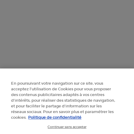
+41 225 310 592
Herstellerinformationen
GIORGIO ARMANI PARFUMS
14, rue Royale - 75008 Paris France
armanibeauty@ch.oaccare.com
En poursuivant votre navigation sur ce site, vous
acceptez l’utilisation de Cookies pour vous proposer
des contenus publicitaires adaptés à vos centres
d’intérêts, pour réaliser des statistiques de navigation,
SELECT YOUR LOCATION
et pour faciliter le partage d’information sur les
réseaux sociaux. Pour en savoir plus et paramétrer les
CHF - CH (DE)
cookies.
Politique de confidentialité
Continuer sans accepter