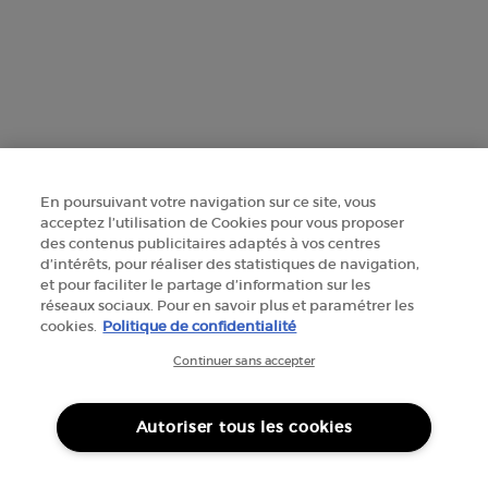
+41 225 310 591
Informations sur le fabricant
GIORGIO ARMANI PARFUMS
14, rue Royale - 75008 Paris France
armanibeauty@ch.oaccare.com
En poursuivant votre navigation sur ce site, vous
acceptez l’utilisation de Cookies pour vous proposer
des contenus publicitaires adaptés à vos centres
d’intérêts, pour réaliser des statistiques de navigation,
et pour faciliter le partage d’information sur les
réseaux sociaux. Pour en savoir plus et paramétrer les
cookies.
Politique de confidentialité
OPTIONS D'ACHAT
Continuer sans accepter
CHF - CH (FR)
Autoriser tous les cookies
© 2026 Armani beauty