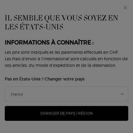
Avant-première : I WILL — une nouvelle vision de la
masculinité. Avec un échantillon offert. *
IL SEMBLE QUE VOUS SOYEZ EN
0
Mon
0 produit
LES ÉTATS-UNIS
Trouver
panier
une
Contenu principal
boutique
IL N'Y A PAS DE RÉSULTAT
INFORMATIONS À CONNAÎTRE :
Les prix sont indiqués et les paiements effectués en CHF.
VOUS AIMEREZ ÉGALEMENT
Les frais d'envoi à l'international sont calculés en fonction de
vos articles, du mode d'expédition et de la destination.
Pas en États-Unis ? Changer votre pays
NOUVEAU
-25%
CHANGER DE PAYS / RÉGION