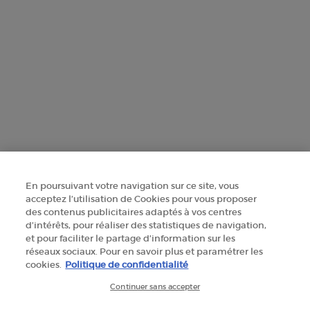
FINDE EIN GESCHÄFT
+41 225 310 592
Herstellerinformationen
GIORGIO ARMANI PARFUMS
14, rue Royale - 75008 Paris France
armanibeauty@ch.oaccare.com
En poursuivant votre navigation sur ce site, vous
acceptez l’utilisation de Cookies pour vous proposer
des contenus publicitaires adaptés à vos centres
d’intérêts, pour réaliser des statistiques de navigation,
et pour faciliter le partage d’information sur les
SELECT YOUR LOCATION
réseaux sociaux. Pour en savoir plus et paramétrer les
cookies.
Politique de confidentialité
CHF - CH (DE)
Continuer sans accepter