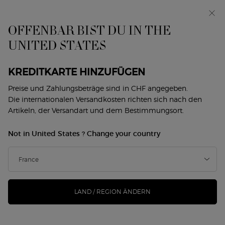
Exklusiv vorab: I WILL — eine neue Sicht auf
Männlichkeit. Mit einer Gratisprobe. *
OFFENBAR BIST DU IN THE
0
Mein
0 produkt
UNITED STATES
Händlersuche
Warenkorb
Hauptinhalt
Zurück zu Lippen
KREDITKARTE HINZUFÜGEN
Preise und Zahlungsbeträge sind in CHF angegeben.
LIPMAESTRO
Die internationalen Versandkosten richten sich nach den
LIP MAESTRO SATIN NUDE MANIA
Artikeln, der Versandart und dem Bestimmungsort.
- LIMITED EDITION
Not in United States ? Change your country
CHF 60,00
CHF 45,00
Auf Lager
Alter Preis
Neuer Preis
Armani präsentiert NUDE MANIA, die neue Limited Edition
von LIP MAESTRO SATIN. Die neue lebendige Fl ...
Mehr
erfahren
LAND / REGION ÄNDERN
104 Personen haben vor Kurzem dieses Produkt angeschaut