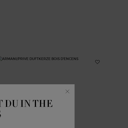
 DU IN THE
S