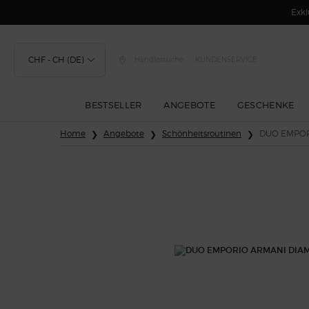
Exkl
CHF - CH (DE)
Händlersuche
KUNDENSERVICE
BESTSELLER
ANGEBOTE
GESCHENKE
Hauptinhalt
Home
Angebote
Schönheitsroutinen
DUO EMPOR