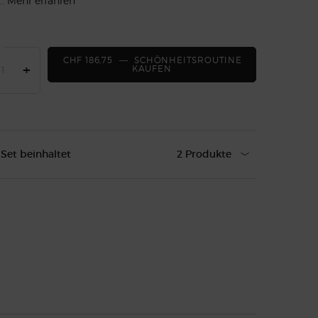
..
Mehr erfahren
CHF 186,75
―
SCHÖNHEITSROUTINE
+
KAUFEN
DUO EMPORIO ARMANI DIAM
 Set beinhaltet
2 Produkte