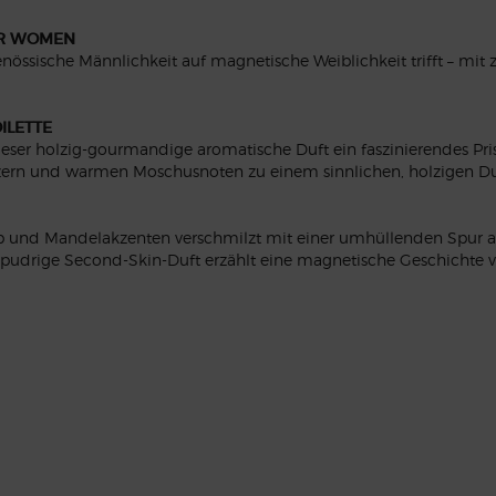
OR WOMEN
nössische Männlichkeit auf magnetische Weiblichkeit trifft – mit 
ILETTE
ieser holzig-gourmandige aromatische Duft ein faszinierendes Pris
n und warmen Moschusnoten zu einem sinnlichen, holzigen Duft, 
rop und Mandelakzenten verschmilzt mit einer umhüllenden Spur a
tal-pudrige Second-Skin-Duft erzählt eine magnetische Geschichte vo