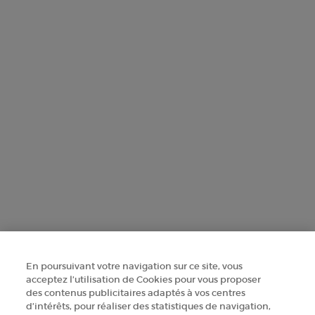
WENDE DICH AN UNS
FINDE EIN GESCHÄFT
+41 225 310 592
Herstellerinformationen
GIORGIO ARMANI PARFUMS
14, rue Royale - 75008 Paris France
armanibeauty@ch.oaccare.com
En poursuivant votre navigation sur ce site, vous
acceptez l’utilisation de Cookies pour vous proposer
des contenus publicitaires adaptés à vos centres
d’intérêts, pour réaliser des statistiques de navigation,