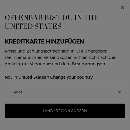
Exklusiv vorab: I WILL — eine neue Sicht auf
Männlichkeit. Mit einer Gratisprobe. *
OFFENBAR BIST DU IN THE
0
Mein
0 produkt
UNITED STATES
Händlersuche
Warenkorb
Hauptinhalt
Zurück zu Augen- und Lippenpflege
KREDITKARTE HINZUFÜGEN
CREMA NERA INTENSE REVIVAL
Preise und Zahlungsbeträge sind in CHF angegeben.
Die internationalen Versandkosten richten sich nach den
EYE PATCHES
Artikeln, der Versandart und dem Bestimmungsort.
CHF 239,90
Ausverkauft
Not in United States ? Change your country
CREMA NERA INTENSE REVIVAL EYE SHIELDS sind Anti-
Aging-Augenpads, die schützen und korrigieren, für ...
Mehr
erfahren
LAND / REGION ÄNDERN